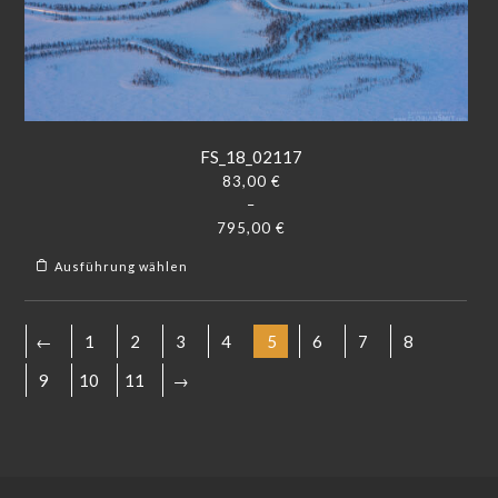
FS_18_02117
83,00
€
–
795,00
€
Ausführung wählen
←
1
2
3
4
5
6
7
8
9
10
11
→