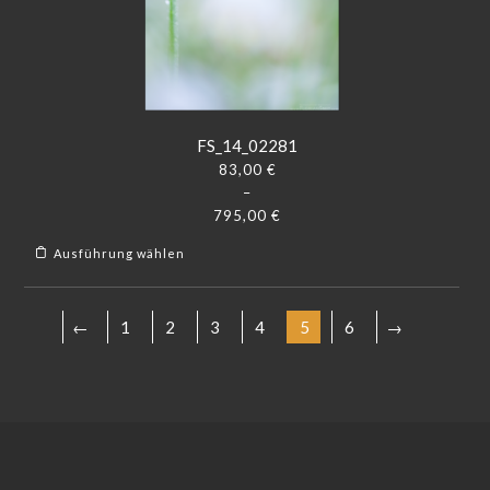
FS_14_02281
83,00
€
–
795,00
€
Ausführung wählen
←
1
2
3
4
5
6
→