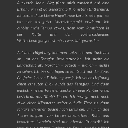
Rucksack. Mein Weg führt mich zunächst auf eine
Erhöhung in etwa anderthalb Kilometern Entfernung.
Ich kenne diese kleine Hügelkuppe bereits sehr gut, sie
hat sich als guter Übersichtspunkt erwiesen. Ich
erhöhe mein Tempo etwas, denn vom Rumsitzen in
der Kälte und den vorherrschenden
Wetterbedingungen ist mir etwas kalt geworden.
Auf dem Hügel angekommen, setze ich den Rucksack
ab, um das Fernglas herauszuholen. Ich suche die
Landschaft ab. Nördlich – östlich – südlich – nichts
zu sehen. Ich bin seit Tagen einem Geist auf der Spur.
Bei jeder kleinen Erhöhung werfe ich voller Hoffnung
einen erneuten Blick durch das Fernglas. Und dann
endlich – in der Ferne entdecke ich eine Rentierherde,
bestehend aus 30-40 Tieren. Ich bewege mich noch
etwa einen Kilometer weiter auf die Tiere zu, dann
schlage ich einen Bogen nach Links ein, um mich den
Tieren langsam von hinten anzunähern. Ruhe und
bedachtes Handeln sind nun oberste Priorität! Ich
verweile in sicherer Entfernung. Der Himmel verfärbt