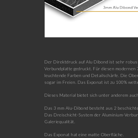
Der Direktdruck auf Alu Dibond ist sehr robus
Verbundplatte gedruckt. Für diesen modernen 
leuchtende Farben und Detailschärfe. Die Ober
sogar im Freien. Das Exponat ist zu 100% wett
Dieses Material bietet sich unter anderem auch
Das 3 mm Alu-Dibond besteht aus 2 beschichtet
Das Dreischicht-System der Aluminium-Verbundpl
Galeriequalität.
Das Exponat hat eine matte Oberfläche.