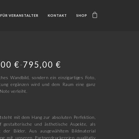
FÜR VERANSTALTER
KONTAKT
SHOP
,00
€
795,00
€
–
ches Wandbild, sondern ein einzigartiges Foto,
htung ergänzen wird und dem Raum eine ganz
Note verleiht.
tsteht mit dem Hang zur absoluten Perfektion,
f gestalterische und ästhetische Aspekte, als
t der Bilder. Aus ausgewähltem Bildmaterial
ng mit unseren Partnerdruckereien qualitativ