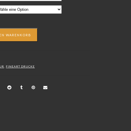
DEN WARENKORB
TUR
,
FINEART DRUCKE