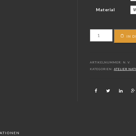
Material
FS_16_07701
IN 
Menge
ARTIKELNUMMER:
N. V.
KATEGORIEN:
ATELIER NA
MATIONEN