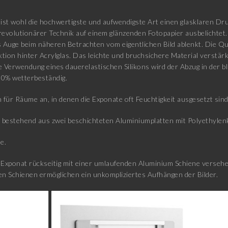
ist wohl die hochwertigste und aufwendigste Art einen glasklaren Druc
revolutionärer Technik auf einem glänzenden Fotopapier ausbelichtet.
Auge beim näheren Betrachten vom eigentlichen Bild ablenkt. Die Qua
ktion hinter Acrylglas. Das leichte und bruchsichere Material verstä
ie Verwendung eines dauerelastischen Silikons wird der Abzug in der b
00% wetterbeständig.
 für Räume an, in denen die Exponate oft Feuchtigkeit ausgesetzt sin
estehend aus zwei beschichteten Aluminiumplatten mit Polyethylenk
e.
xponat rückseitig mit einer umlaufenden Aluminium Schiene versehen
n Schienen ermöglichen ein unkompliziertes Aufhängen der Bilder.