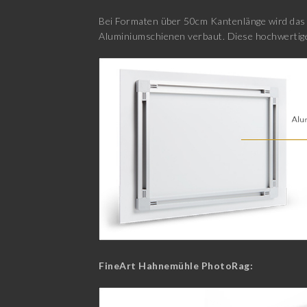
Bei Formaten über 50cm Kantenlänge wird das E
Aluminiumschienen verbaut. Diese hochwertige
FineArt Hahnemühle PhotoRag: