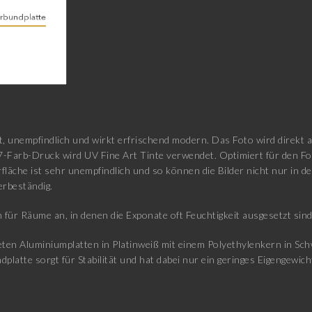
t, unempfindlich und wirkt erfrischend modern. Das Foto wird direkt 
7-Farb-Druck wird UV Fine Art Tinte verwendet. Optimiert für den F
fläche ist sehr unempfindlich und so können die Bilder nicht nur in
erbeständig.
 für Räume an, in denen die Exponate oft Feuchtigkeit ausgesetzt sin
en Aluminiumplatten in Platinweiß mit einem Polyethylenkern in Schwa
atte sorgt für Stabilität und hat dabei nur ein geringes Eigengewicht