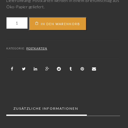
Lieferumfang: Postkarten werden in einem Briefumschlag aus
Öko-Papier geliefert.
Einzelmotiv
IN DEN WARENKORB
|
Schneegestöber
Menge
KATEGORIE:
POSTKARTEN
ZUSÄTZLICHE INFORMATIONEN