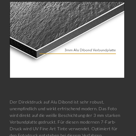
Der Direktdruck auf Alu Dibond ist sehr robust,
unempfindlich und wirkt erfrischend modern. Das Foto
wird direkt auf die weiße Beschichtung der 3 mm starken
Verbundplatte gedruckt. Für diesen modernen 7-Farb-
Druck wird UV Fine Art Tinte verwendet. Optimiert für
den Fotodruck entstehen bei diesem Verfahren