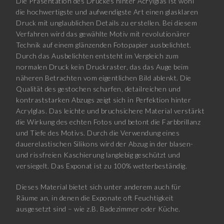
Die Präsentation des Druckes hinter Acrylglas ist wohl
die hochwertigste und aufwendigste Art einen glasklaren
Druck mit unglaublichen Details zu erstellen. Bei diesem
Verfahren wird das gewählte Motiv mit revolutionärer
Technik auf einem glänzenden Fotopapier ausbelichtet.
Durch das Ausbelichten entsteht im Vergleich zum
normalen Druck kein Druckraster, das das Auge beim
näheren Betrachten vom eigentlichen Bild ablenkt. Die
Qualität des gestochen scharfen, detailreichen und
kontraststarken Abzugs zeigt sich in Perfektion hinter
Acrylglas. Das leichte und bruchsichere Material verstärkt
die Wirkung des echten Fotos und betont die Farbbrillanz
und Tiefe des Motivs. Durch die Verwendung eines
dauerelastischen Silikons wird der Abzug in der blasen-
und rissfreien Kaschierung langlebig geschützt und
versiegelt. Das Exponat ist zu 100% wetterbeständig.
Dieses Material bietet sich unter anderem auch für
Räume an, in denen die Exponate oft Feuchtigkeit
ausgesetzt sind – wie z.B. Badezimmer oder Küche.