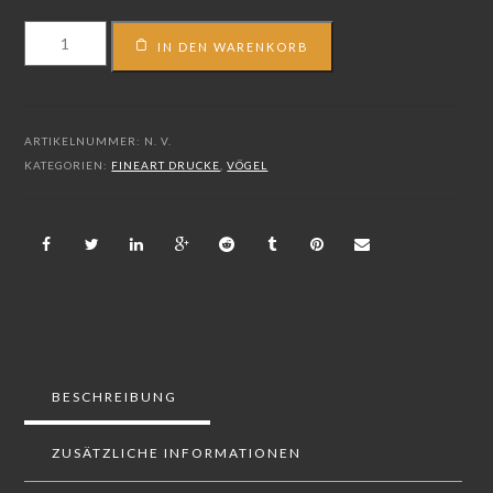
FS_15_00377
IN DEN WARENKORB
Menge
ARTIKELNUMMER:
N. V.
KATEGORIEN:
FINEART DRUCKE
,
VÖGEL
BESCHREIBUNG
ZUSÄTZLICHE INFORMATIONEN