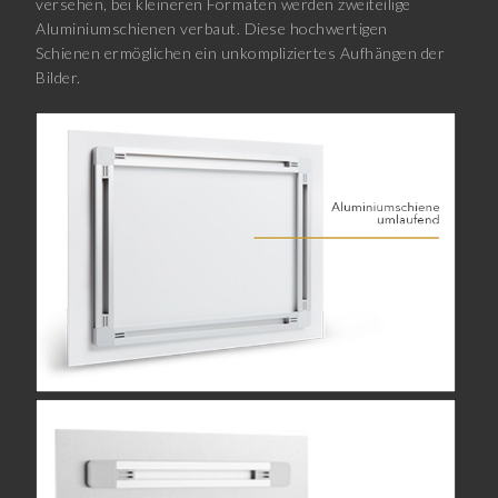
versehen, bei kleineren Formaten werden zweiteilige
Aluminiumschienen verbaut. Diese hochwertigen
Schienen ermöglichen ein unkompliziertes Aufhängen der
Bilder.