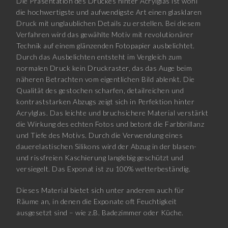
Die Präsentation des Druckes hinter Acrylglas ist wohl
die hochwertigste und aufwendigste Art einen glasklaren
Druck mit unglaublichen Details zu erstellen. Bei diesem
Verfahren wird das gewählte Motiv mit revolutionärer
Technik auf einem glänzenden Fotopapier ausbelichtet.
Durch das Ausbelichten entsteht im Vergleich zum
normalen Druck kein Druckraster, das das Auge beim
näheren Betrachten vom eigentlichen Bild ablenkt. Die
Qualität des gestochen scharfen, detailreichen und
kontraststarken Abzugs zeigt sich in Perfektion hinter
Acrylglas. Das leichte und bruchsichere Material verstärkt
die Wirkung des echten Fotos und betont die Farbbrillanz
und Tiefe des Motivs. Durch die Verwendung eines
dauerelastischen Silikons wird der Abzug in der blasen-
und rissfreien Kaschierung langlebig geschützt und
versiegelt. Das Exponat ist zu 100% wetterbeständig.
Dieses Material bietet sich unter anderem auch für
Räume an, in denen die Exponate oft Feuchtigkeit
ausgesetzt sind – wie z.B. Badezimmer oder Küche.