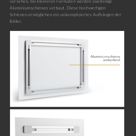
versehen, bei kleineren Formaten werden zweiteilige
Aluminiumschienen verbaut. Diese hochwertigen
Schienen ermöglichen ein unkompliziertes Aufhängen der
Bilder.