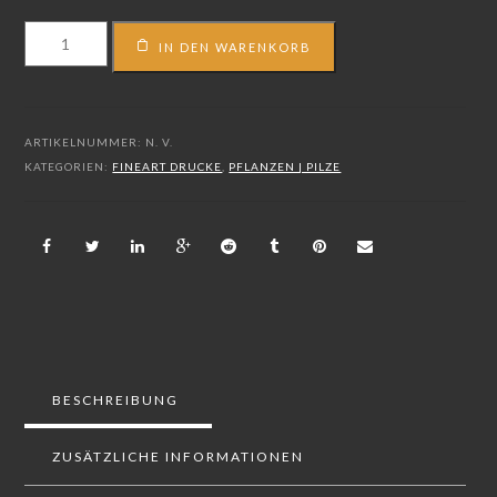
FS_15_01694
IN DEN WARENKORB
Menge
ARTIKELNUMMER:
N. V.
KATEGORIEN:
FINEART DRUCKE
,
PFLANZEN | PILZE
BESCHREIBUNG
ZUSÄTZLICHE INFORMATIONEN