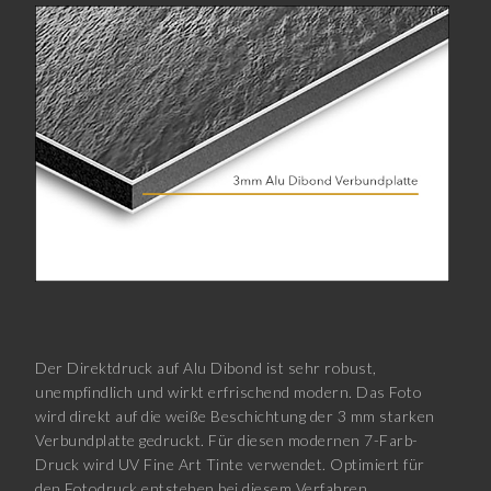
Der Direktdruck auf Alu Dibond ist sehr robust,
unempfindlich und wirkt erfrischend modern. Das Foto
wird direkt auf die weiße Beschichtung der 3 mm starken
Verbundplatte gedruckt. Für diesen modernen 7-Farb-
Druck wird UV Fine Art Tinte verwendet. Optimiert für
den Fotodruck entstehen bei diesem Verfahren