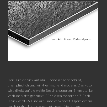
Der Direktdruck auf Alu Dibond ist sehr robust,
unempfindlich und wirkt erfrischend modern. Das Foto
wird direkt auf die weiße Beschichtung der 3 mm starken
Verbundplatte gedruckt. Für diesen modernen 7-Farb-
Druck wird UV Fine Art Tinte verwendet. Optimiert für
den Fotodruck entstehen bei diesem Verfahren