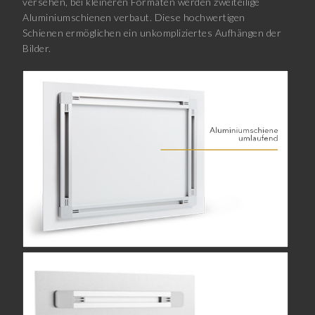
versehen, bei kleineren Formaten werden zweiteilige
Aluminiumschienen verbaut. Diese hochwertigen
Schienen ermöglichen ein unkompliziertes Aufhängen der
Bilder.