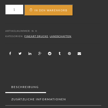
FS_15_01730
IN DEN WARENKORB
Menge
ARTIKELNUMMER:
N. V.
KATEGORIEN:
FINEART DRUCKE
,
LANDSCHAFTEN
BESCHREIBUNG
ZUSÄTZLICHE INFORMATIONEN