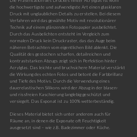
Die Präsentation des Druckes hinter Acrylglas ist wohl
die hochwertigste und aufwendigste Art einen glasklaren
Druck mit unglaublichen Details zu erstellen. Bei diesem
Verfahren wird das gewählte Motiv mit revolutionärer
Technik auf einem glänzenden Fotopapier ausbelichtet.
Durch das Ausbelichten entsteht im Vergleich zum
normalen Druck kein Druckraster, das das Auge beim
näheren Betrachten vom eigentlichen Bild ablenkt. Die
Qualität des gestochen scharfen, detailreichen und
kontraststarken Abzugs zeigt sich in Perfektion hinter
Acrylglas. Das leichte und bruchsichere Material verstärkt
die Wirkung des echten Fotos und betont die Farbbrillanz
und Tiefe des Motivs. Durch die Verwendung eines
dauerelastischen Silikons wird der Abzug in der blasen-
und rissfreien Kaschierung langlebig geschützt und
versiegelt. Das Exponat ist zu 100% wetterbeständig.
Dieses Material bietet sich unter anderem auch für
Räume an, in denen die Exponate oft Feuchtigkeit
ausgesetzt sind – wie z.B. Badezimmer oder Küche.