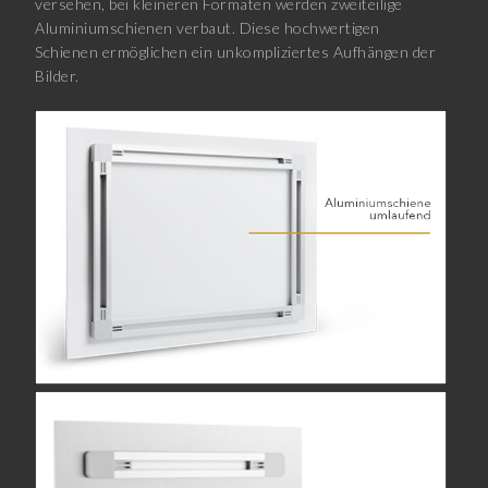
versehen, bei kleineren Formaten werden zweiteilige
Aluminiumschienen verbaut. Diese hochwertigen
Schienen ermöglichen ein unkompliziertes Aufhängen der
Bilder.