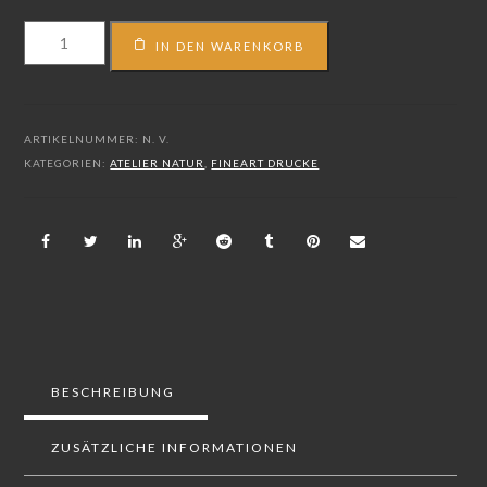
FS_15_04626
IN DEN WARENKORB
Menge
ARTIKELNUMMER:
N. V.
KATEGORIEN:
ATELIER NATUR
,
FINEART DRUCKE
BESCHREIBUNG
ZUSÄTZLICHE INFORMATIONEN