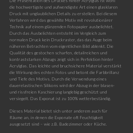
Die Präsentation des Druckes hinter Acrylglas ist wohl
die hochwertigste und aufwendigste Art einen glasklaren
Druck mit unglaublichen Details zu erstellen. Bei diesem
Verfahren wird das gewählte Motiv mit revolutionärer
Technik auf einem glänzenden Fotopapier ausbelichtet.
Durch das Ausbelichten entsteht im Vergleich zum
normalen Druck kein Druckraster, das das Auge beim
näheren Betrachten vom eigentlichen Bild ablenkt. Die
Qualität des gestochen scharfen, detailreichen und
kontraststarken Abzugs zeigt sich in Perfektion hinter
Acrylglas. Das leichte und bruchsichere Material verstärkt
die Wirkung des echten Fotos und betont die Farbbrillanz
und Tiefe des Motivs. Durch die Verwendung eines
dauerelastischen Silikons wird der Abzug in der blasen-
und rissfreien Kaschierung langlebig geschützt und
versiegelt. Das Exponat ist zu 100% wetterbeständig.
Dieses Material bietet sich unter anderem auch für
Räume an, in denen die Exponate oft Feuchtigkeit
ausgesetzt sind – wie z.B. Badezimmer oder Küche.