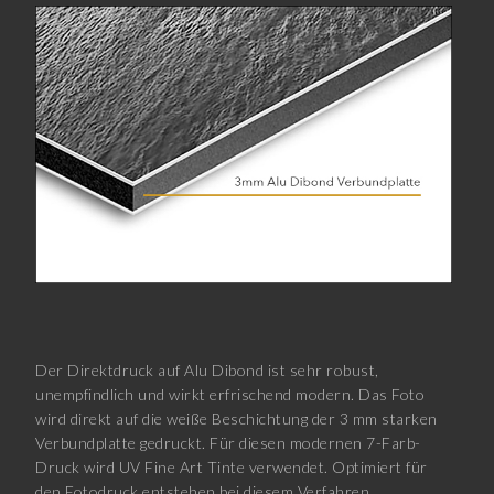
Der Direktdruck auf Alu Dibond ist sehr robust,
unempfindlich und wirkt erfrischend modern. Das Foto
wird direkt auf die weiße Beschichtung der 3 mm starken
Verbundplatte gedruckt. Für diesen modernen 7-Farb-
Druck wird UV Fine Art Tinte verwendet. Optimiert für
den Fotodruck entstehen bei diesem Verfahren