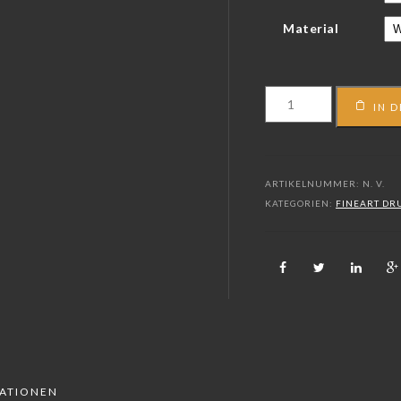
Material
FS_15_05069
IN 
Menge
ARTIKELNUMMER:
N. V.
KATEGORIEN:
FINEART DR
MATIONEN