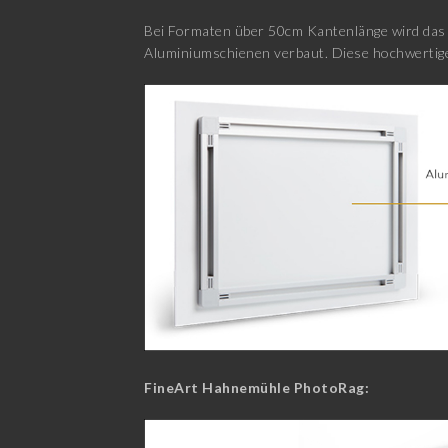
Bei Formaten über 50cm Kantenlänge wird das E
Aluminiumschienen verbaut. Diese hochwertige
FineArt Hahnemühle PhotoRag: