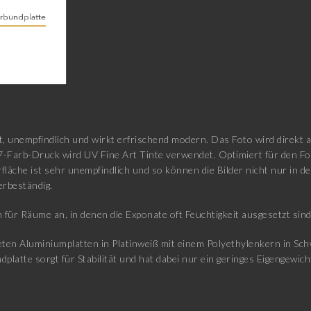
t, unempfindlich und wirkt erfrischend modern. Das Foto wird direkt 
7-Farb-Druck wird UV Fine Art Tinte verwendet. Optimiert für den F
fläche ist sehr unempfindlich und so können die Bilder nicht nur in
erbeständig.
 für Räume an, in denen die Exponate oft Feuchtigkeit ausgesetzt sin
en Aluminiumplatten in Platinweiß mit einem Polyethylenkern in Schwa
atte sorgt für Stabilität und hat dabei nur ein geringes Eigengewicht