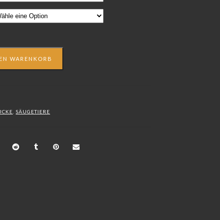
DEN WARENKORB
UCKE
,
SÄUGETIERE