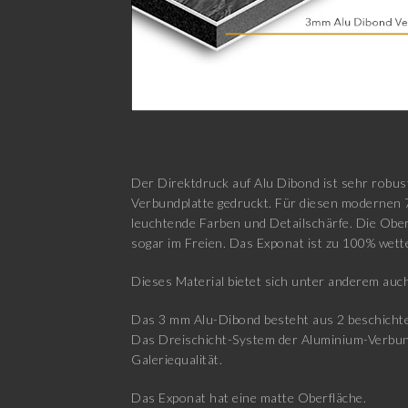
Der Direktdruck auf Alu Dibond ist sehr robus
Verbundplatte gedruckt. Für diesen modernen 
leuchtende Farben und Detailschärfe. Die Ober
sogar im Freien. Das Exponat ist zu 100% wett
Dieses Material bietet sich unter anderem auch
Das 3 mm Alu-Dibond besteht aus 2 beschichtet
Das Dreischicht-System der Aluminium-Verbundpl
Galeriequalität.
Das Exponat hat eine matte Oberfläche.