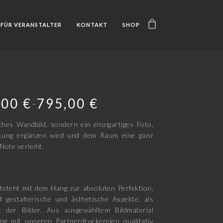
FÜR VERANSTALTER
KONTAKT
SHOP
,00
€
795,00
€
–
ches Wandbild, sondern ein einzigartiges Foto,
htung ergänzen wird und dem Raum eine ganz
Note verleiht.
tsteht mit dem Hang zur absoluten Perfektion,
f gestalterische und ästhetische Aspekte, als
t der Bilder. Aus ausgewähltem Bildmaterial
ng mit unseren Partnerdruckereien qualitativ