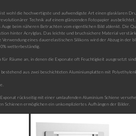
ist wohl die hochwertigste und aufwendigste Art einen glasklaren Druc
revolutionärer Technik auf einem glänzenden Fotopapier ausbelichtet.
Auge beim näheren Betrachten vom eigentlichen Bild ablenkt. Die Qua
ktion hinter Acrylglas. Das leichte und bruchsichere Material verstä
ie Verwendung eines dauerelastischen Silikons wird der Abzug in der b
00% wetterbeständig.
 für Räume an, in denen die Exponate oft Feuchtigkeit ausgesetzt sin
estehend aus zwei beschichteten Aluminiumplatten mit Polyethylenk
e.
xponat rückseitig mit einer umlaufenden Aluminium Schiene versehen
n Schienen ermöglichen ein unkompliziertes Aufhängen der Bilder.