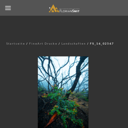
Startseite
/
FineArt Drucke
/
Landschaften
/ FS_16_02567