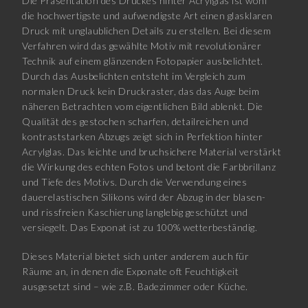
Die Präsentation des Druckes hinter Acrylglas ist wohl
die hochwertigste und aufwendigste Art einen glasklaren
Druck mit unglaublichen Details zu erstellen. Bei diesem
Verfahren wird das gewählte Motiv mit revolutionärer
Technik auf einem glänzenden Fotopapier ausbelichtet.
Durch das Ausbelichten entsteht im Vergleich zum
normalen Druck kein Druckraster, das das Auge beim
näheren Betrachten vom eigentlichen Bild ablenkt. Die
Qualität des gestochen scharfen, detailreichen und
kontraststarken Abzugs zeigt sich in Perfektion hinter
Acrylglas. Das leichte und bruchsichere Material verstärkt
die Wirkung des echten Fotos und betont die Farbbrillanz
und Tiefe des Motivs. Durch die Verwendung eines
dauerelastischen Silikons wird der Abzug in der blasen-
und rissfreien Kaschierung langlebig geschützt und
versiegelt. Das Exponat ist zu 100% wetterbeständig.
Dieses Material bietet sich unter anderem auch für
Räume an, in denen die Exponate oft Feuchtigkeit
ausgesetzt sind – wie z.B. Badezimmer oder Küche.