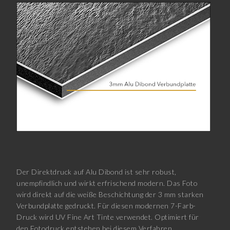
Der Direktdruck auf Alu Dibond ist sehr robust,
unempfindlich und wirkt erfrischend modern. Das Foto
wird direkt auf die weiße Beschichtung der 3 mm starken
Verbundplatte gedruckt. Für diesen modernen 7-Farb-
Druck wird UV Fine Art Tinte verwendet. Optimiert für
den Fotodruck entstehen bei diesem Verfahren