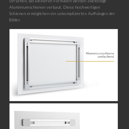
versehen, bei kleineren Formaten werden zweiteilige
Aluminiumschienen verbaut. Diese hochwertigen
Schienen ermöglichen ein unkompliziertes Aufhängen der
Bilder.