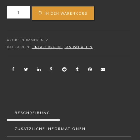
FS_16_02567
IN DEN WARENKORB
Menge
ARTIKELNUMMER:
N. V.
KATEGORIEN:
FINEART DRUCKE
,
LANDSCHAFTEN
BESCHREIBUNG
ZUSÄTZLICHE INFORMATIONEN