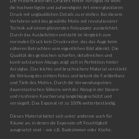
Die Präsentation des Druckes hinter Acrylglas ist wohl
die hochwertigste und aufwendigste Art einen glasklaren
Druck mit unglaublichen Details zu erstellen. Bei diesem
Verfahren wird das gewählte Motiv mit revolutionärer
Technik auf einem glänzenden Fotopapier ausbelichtet.
Durch das Ausbelichten entsteht im Vergleich zum
normalen Druck kein Druckraster, das das Auge beim
näheren Betrachten vom eigentlichen Bild ablenkt. Die
Qualität des gestochen scharfen, detailreichen und
kontraststarken Abzugs zeigt sich in Perfektion hinter
Acrylglas. Das leichte und bruchsichere Material verstärkt
die Wirkung des echten Fotos und betont die Farbbrillanz
und Tiefe des Motivs. Durch die Verwendung eines
dauerelastischen Silikons wird der Abzug in der blasen-
und rissfreien Kaschierung langlebig geschützt und
versiegelt. Das Exponat ist zu 100% wetterbeständig.
Dieses Material bietet sich unter anderem auch für
Räume an, in denen die Exponate oft Feuchtigkeit
ausgesetzt sind – wie z.B. Badezimmer oder Küche.