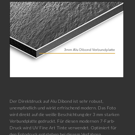
Der Direktdruck auf Alu Dibond ist sehr robust,
unempfindlich und wirkt erfrischend modern. Das Foto
wird direkt auf die weiße Beschichtung der 3 mm starken
Verbundplatte gedruckt. Für diesen modernen 7-Farb-
Druck wird UV Fine Art Tinte verwendet. Optimiert für
den Fotodruck entstehen bei diesem Verfahren