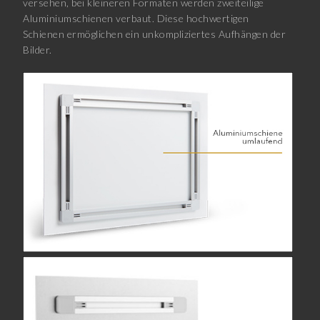
versehen, bei kleineren Formaten werden zweiteilige
Aluminiumschienen verbaut. Diese hochwertigen
Schienen ermöglichen ein unkompliziertes Aufhängen der
Bilder.