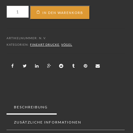
FS_16_05544
IN DEN WARENKORB
Menge
ARTIKELNUMMER:
N. V.
KATEGORIEN:
FINEART DRUCKE
,
VÖGEL
BESCHREIBUNG
ZUSÄTZLICHE INFORMATIONEN