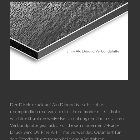
Der Direktdruck auf Alu Dibond ist sehr robust,
unempfindlich und wirkt erfrischend modern. Das Foto
wird direkt auf die weiße Beschichtung der 3 mm starken
Verbundplatte gedruckt. Für diesen modernen 7-Farb-
Druck wird UV Fine Art Tinte verwendet. Optimiert für
den Fotodruck entstehen bei diesem Verfahren