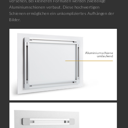
versehen, bei kleineren Formaten werden zweiteilige
Aluminiumschienen verbaut. Diese hochwertigen
Schienen ermöglichen ein unkompliziertes Aufhängen der
Bilder.