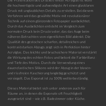
Die Präsentation des Druckes hinter Acrylglas ist wohl
die hochwertigste und aufwendigste Art einen glasklaren
Druck mit unglaublichen Details zu erstellen. Bei diesem
Verfahren wird das gewählte Motiv mit revolutionärer
Technik auf einem glänzenden Fotopapier ausbelichtet.
Durch das Ausbelichten entsteht im Vergleich zum
normalen Druck kein Druckraster, das das Auge beim
näheren Betrachten vom eigentlichen Bild ablenkt. Die
Qualität des gestochen scharfen, detailreichen und
kontraststarken Abzugs zeigt sich in Perfektion hinter
Acrylglas. Das leichte und bruchsichere Material verstärkt
die Wirkung des echten Fotos und betont die Farbbrillanz
und Tiefe des Motivs. Durch die Verwendung eines
dauerelastischen Silikons wird der Abzug in der blasen-
und rissfreien Kaschierung langlebig geschützt und
versiegelt. Das Exponat ist zu 100% wetterbeständig.
Dieses Material bietet sich unter anderem auch für
Räume an, in denen die Exponate oft Feuchtigkeit
ausgesetzt sind – wie z.B. Badezimmer oder Küche.