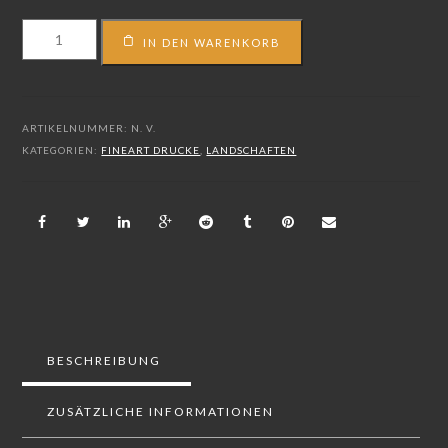
FS_18_00127
IN DEN WARENKORB
Menge
ARTIKELNUMMER:
N. V.
KATEGORIEN:
FINEART DRUCKE
,
LANDSCHAFTEN
BESCHREIBUNG
ZUSÄTZLICHE INFORMATIONEN