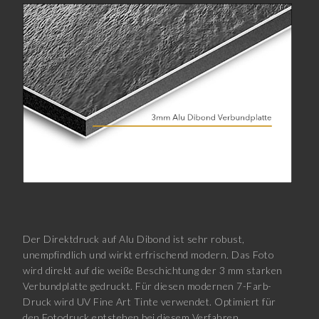
Der Direktdruck auf Alu Dibond ist sehr robust,
unempfindlich und wirkt erfrischend modern. Das Foto
wird direkt auf die weiße Beschichtung der 3 mm starken
Verbundplatte gedruckt. Für diesen modernen 7-Farb-
Druck wird UV Fine Art Tinte verwendet. Optimiert für
den Fotodruck entstehen bei diesem Verfahren