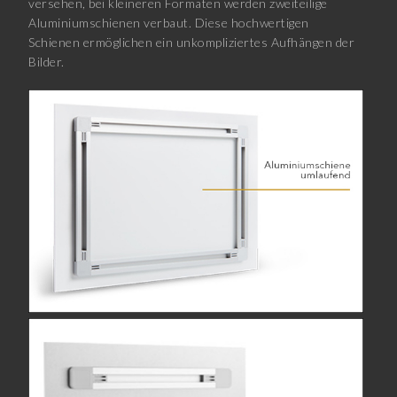
versehen, bei kleineren Formaten werden zweiteilige
Aluminiumschienen verbaut. Diese hochwertigen
Schienen ermöglichen ein unkompliziertes Aufhängen der
Bilder.