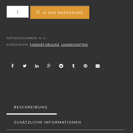
FS_18_04425
IN DEN WARENKORB
Menge
ARTIKELNUMMER:
N. V.
KATEGORIEN:
FINEART DRUCKE
,
LANDSCHAFTEN
BESCHREIBUNG
ZUSÄTZLICHE INFORMATIONEN