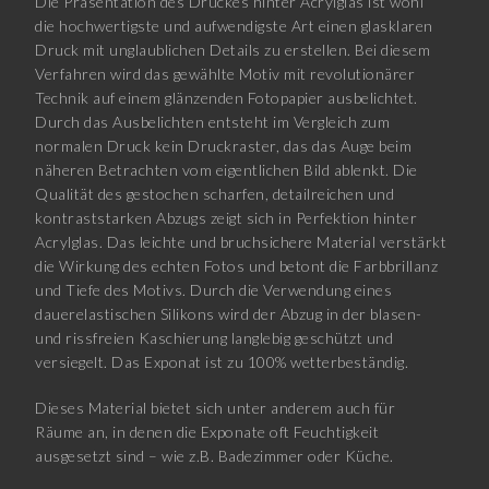
Die Präsentation des Druckes hinter Acrylglas ist wohl
die hochwertigste und aufwendigste Art einen glasklaren
Druck mit unglaublichen Details zu erstellen. Bei diesem
Verfahren wird das gewählte Motiv mit revolutionärer
Technik auf einem glänzenden Fotopapier ausbelichtet.
Durch das Ausbelichten entsteht im Vergleich zum
normalen Druck kein Druckraster, das das Auge beim
näheren Betrachten vom eigentlichen Bild ablenkt. Die
Qualität des gestochen scharfen, detailreichen und
kontraststarken Abzugs zeigt sich in Perfektion hinter
Acrylglas. Das leichte und bruchsichere Material verstärkt
die Wirkung des echten Fotos und betont die Farbbrillanz
und Tiefe des Motivs. Durch die Verwendung eines
dauerelastischen Silikons wird der Abzug in der blasen-
und rissfreien Kaschierung langlebig geschützt und
versiegelt. Das Exponat ist zu 100% wetterbeständig.
Dieses Material bietet sich unter anderem auch für
Räume an, in denen die Exponate oft Feuchtigkeit
ausgesetzt sind – wie z.B. Badezimmer oder Küche.