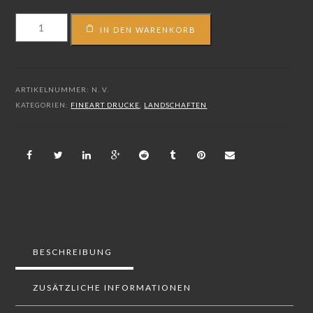
FS_18_04680
IN DEN WARENKORB
Menge
ARTIKELNUMMER:
N. V.
KATEGORIEN:
FINEART DRUCKE
,
LANDSCHAFTEN
BESCHREIBUNG
ZUSÄTZLICHE INFORMATIONEN