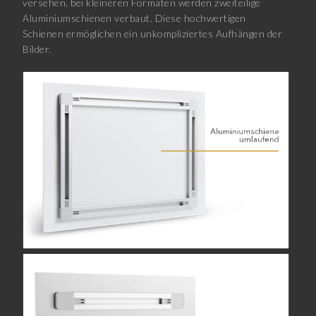
versehen, bei kleineren Formaten werden zweiteilige
Aluminiumschienen verbaut. Diese hochwertigen
Schienen ermöglichen ein unkompliziertes Aufhängen der
Bilder.