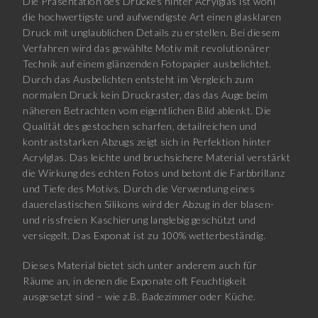
Die Präsentation des Druckes hinter Acrylglas ist wohl
die hochwertigste und aufwendigste Art einen glasklaren
Druck mit unglaublichen Details zu erstellen. Bei diesem
Verfahren wird das gewählte Motiv mit revolutionärer
Technik auf einem glänzenden Fotopapier ausbelichtet.
Durch das Ausbelichten entsteht im Vergleich zum
normalen Druck kein Druckraster, das das Auge beim
näheren Betrachten vom eigentlichen Bild ablenkt. Die
Qualität des gestochen scharfen, detailreichen und
kontraststarken Abzugs zeigt sich in Perfektion hinter
Acrylglas. Das leichte und bruchsichere Material verstärkt
die Wirkung des echten Fotos und betont die Farbbrillanz
und Tiefe des Motivs. Durch die Verwendung eines
dauerelastischen Silikons wird der Abzug in der blasen-
und rissfreien Kaschierung langlebig geschützt und
versiegelt. Das Exponat ist zu 100% wetterbeständig.
Dieses Material bietet sich unter anderem auch für
Räume an, in denen die Exponate oft Feuchtigkeit
ausgesetzt sind – wie z.B. Badezimmer oder Küche.