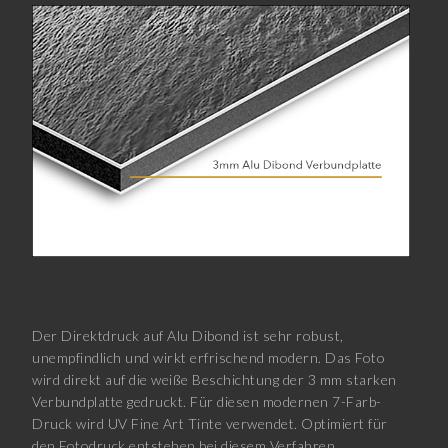
Der Direktdruck auf Alu Dibond ist sehr robust,
unempfindlich und wirkt erfrischend modern. Das Foto
wird direkt auf die weiße Beschichtung der 3 mm starken
Verbundplatte gedruckt. Für diesen modernen 7-Farb-
Druck wird UV Fine Art Tinte verwendet. Optimiert für
den Fotodruck entstehen bei diesem Verfahren