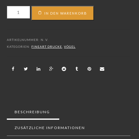
FS_19_00614
IN DEN WARENKORB
Menge
ARTIKELNUMMER:
N. V.
KATEGORIEN:
FINEART DRUCKE
,
VÖGEL
BESCHREIBUNG
ZUSÄTZLICHE INFORMATIONEN