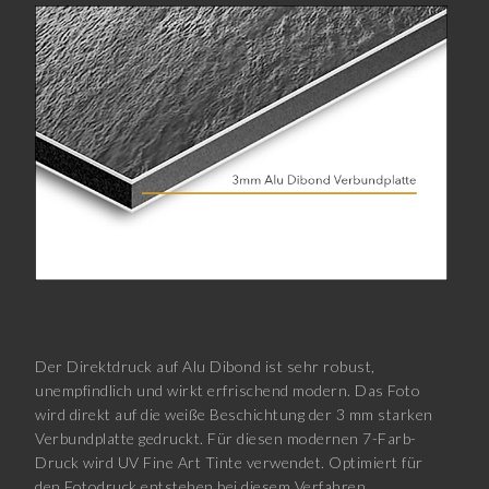
Der Direktdruck auf Alu Dibond ist sehr robust,
unempfindlich und wirkt erfrischend modern. Das Foto
wird direkt auf die weiße Beschichtung der 3 mm starken
Verbundplatte gedruckt. Für diesen modernen 7-Farb-
Druck wird UV Fine Art Tinte verwendet. Optimiert für
den Fotodruck entstehen bei diesem Verfahren