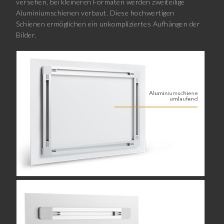
versehen, bei kleineren Formaten werden zweiteilige
Aluminiumschienen verbaut. Diese hochwertigen
Schienen ermöglichen ein unkompliziertes Aufhängen der
Bilder.