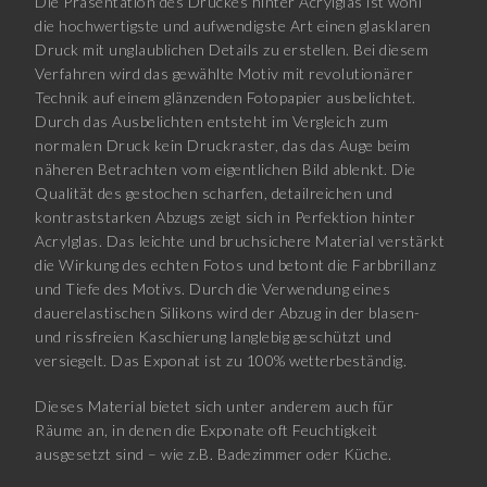
Die Präsentation des Druckes hinter Acrylglas ist wohl
die hochwertigste und aufwendigste Art einen glasklaren
Druck mit unglaublichen Details zu erstellen. Bei diesem
Verfahren wird das gewählte Motiv mit revolutionärer
Technik auf einem glänzenden Fotopapier ausbelichtet.
Durch das Ausbelichten entsteht im Vergleich zum
normalen Druck kein Druckraster, das das Auge beim
näheren Betrachten vom eigentlichen Bild ablenkt. Die
Qualität des gestochen scharfen, detailreichen und
kontraststarken Abzugs zeigt sich in Perfektion hinter
Acrylglas. Das leichte und bruchsichere Material verstärkt
die Wirkung des echten Fotos und betont die Farbbrillanz
und Tiefe des Motivs. Durch die Verwendung eines
dauerelastischen Silikons wird der Abzug in der blasen-
und rissfreien Kaschierung langlebig geschützt und
versiegelt. Das Exponat ist zu 100% wetterbeständig.
Dieses Material bietet sich unter anderem auch für
Räume an, in denen die Exponate oft Feuchtigkeit
ausgesetzt sind – wie z.B. Badezimmer oder Küche.