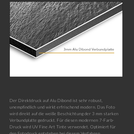
Der Direktdruck auf Alu Dibond ist sehr robust,
unempfindlich und wirkt erfrischend modern. Das Foto
wird direkt auf die weiße Beschichtung der 3 mm starken
Verbundplatte gedruckt. Für diesen modernen 7-Farb-
Druck wird UV Fine Art Tinte verwendet. Optimiert für
den Fotodruck entstehen bei diesem Verfahren