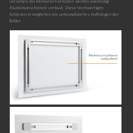
versehen, bei kleineren Formaten werden zweiteilige
Aluminiumschienen verbaut. Diese hochwertigen
Schienen ermöglichen ein unkompliziertes Aufhängen der
Bilder.