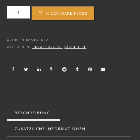
FS_20_00573
IN DEN WARENKORB
Menge
ARTIKELNUMMER:
N. V.
KATEGORIEN:
FINEART DRUCKE
,
SÄUGETIERE
BESCHREIBUNG
ZUSÄTZLICHE INFORMATIONEN