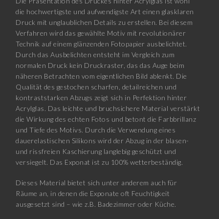
Die Präsentation des Druckes hinter Acrylglas ist wohl
die hochwertigste und aufwendigste Art einen glasklaren
Druck mit unglaublichen Details zu erstellen. Bei diesem
Verfahren wird das gewählte Motiv mit revolutionärer
Technik auf einem glänzenden Fotopapier ausbelichtet.
Durch das Ausbelichten entsteht im Vergleich zum
normalen Druck kein Druckraster, das das Auge beim
näheren Betrachten vom eigentlichen Bild ablenkt. Die
Qualität des gestochen scharfen, detailreichen und
kontraststarken Abzugs zeigt sich in Perfektion hinter
Acrylglas. Das leichte und bruchsichere Material verstärkt
die Wirkung des echten Fotos und betont die Farbbrillanz
und Tiefe des Motivs. Durch die Verwendung eines
dauerelastischen Silikons wird der Abzug in der blasen-
und rissfreien Kaschierung langlebig geschützt und
versiegelt. Das Exponat ist zu 100% wetterbeständig.
Dieses Material bietet sich unter anderem auch für
Räume an, in denen die Exponate oft Feuchtigkeit
ausgesetzt sind – wie z.B. Badezimmer oder Küche.