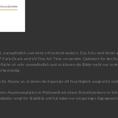
t, unempfindlich und wirkt erfrischend modern. Das Foto wird direkt 
7-Farb-Druck wird UV Fine Art Tinte verwendet. Optimiert für den F
fläche ist sehr unempfindlich und so können die Bilder nicht nur in
erbeständig.
 für Räume an, in denen die Exponate oft Feuchtigkeit ausgesetzt sin
en Aluminiumplatten in Platinweiß mit einem Polyethylenkern in Schwa
atte sorgt für Stabilität und hat dabei nur ein geringes Eigengewicht