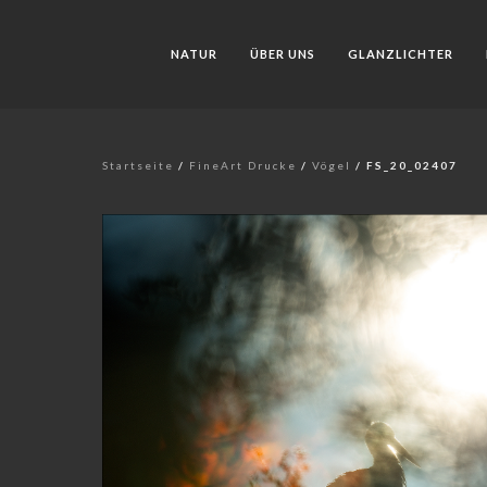
NATUR
ÜBER UNS
GLANZLICHTER
Startseite
/
FineArt Drucke
/
Vögel
/ FS_20_02407