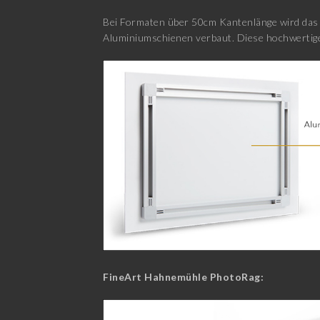
Bei Formaten über 50cm Kantenlänge wird das E
Aluminiumschienen verbaut. Diese hochwertige
FineArt Hahnemühle PhotoRag: