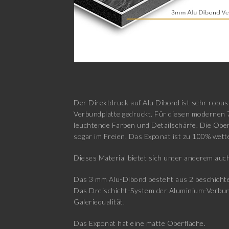
Der Direktdruck auf Alu Dibond ist sehr robus
Verbundplatte gedruckt. Für diesen modernen 
leuchtende Farben und Detailschärfe. Die Ober
sogar im Freien. Das Exponat ist zu 100% wett
Dieses Material bietet sich unter anderem auch
Das 3 mm Alu-Dibond besteht aus 2 beschichtet
Das Dreischicht-System der Aluminium-Verbundpl
Galeriequalität.
Das Exponat hat eine matte Oberfläche.