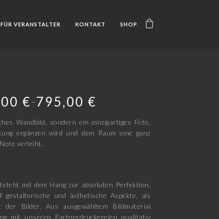
FÜR VERANSTALTER
KONTAKT
SHOP
,00
€
795,00
€
–
ches Wandbild, sondern ein einzigartiges Foto,
htung ergänzen wird und dem Raum eine ganz
Note verleiht.
tsteht mit dem Hang zur absoluten Perfektion,
f gestalterische und ästhetische Aspekte, als
t der Bilder. Aus ausgewähltem Bildmaterial
ng mit unseren Partnerdruckereien qualitativ