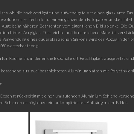
ist wohl die hochwertigste und aufwendigste Art einen glasklaren Druc
revolutionärer Technik auf einem glänzenden Fotopapier ausbelichtet.
Auge beim näheren Betrachten vom eigentlichen Bild ablenkt. Die Qua
ktion hinter Acrylglas. Das leichte und bruchsichere Material verstä
ie Verwendung eines dauerelastischen Silikons wird der Abzug in der b
00% wetterbeständig.
 für Räume an, in denen die Exponate oft Feuchtigkeit ausgesetzt sin
estehend aus zwei beschichteten Aluminiumplatten mit Polyethylenk
e.
xponat rückseitig mit einer umlaufenden Aluminium Schiene versehen
n Schienen ermöglichen ein unkompliziertes Aufhängen der Bilder.