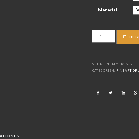
Material
FS_20_02407
IN 
Menge
ARTIKELNUMMER:
N. V.
KATEGORIEN:
FINEART DR
MATIONEN