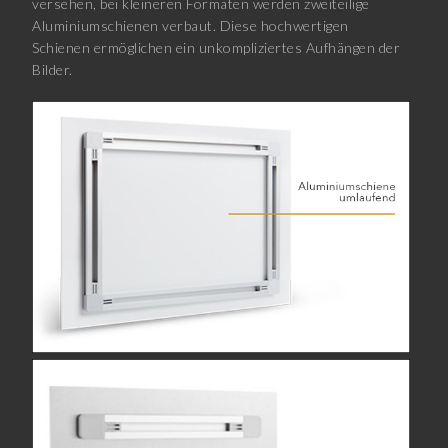
versehen, bei kleineren Formaten werden zweiteilige
Aluminiumschienen verbaut. Diese hochwertigen
Schienen ermöglichen ein unkompliziertes Aufhängen der
Bilder.