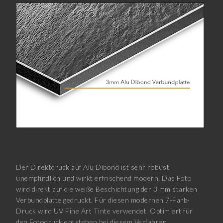
Der Direktdruck auf Alu Dibond ist sehr robust,
unempfindlich und wirkt erfrischend modern. Das Foto
wird direkt auf die weiße Beschichtung der 3 mm starken
Verbundplatte gedruckt. Für diesen modernen 7-Farb-
Druck wird UV Fine Art Tinte verwendet. Optimiert für
den Fotodruck entstehen bei diesem Verfahren