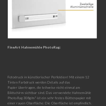
FineArt Hahnemühle PhotoRag:
Fotodruck in künstlerischer Perfektion! Mit einem 12
Tinten Farbdruck werden Details auf das
Papier übertragen, die teilweise nicht einmal am
Bildschirm sichtbar sind. Das verwendete Hahnemühle
PhotoRag 308g/m² ist ein sehr festes Büttenpapier mit
einer rauen Oberfläche. Die Oberfläche ist empfindlich.