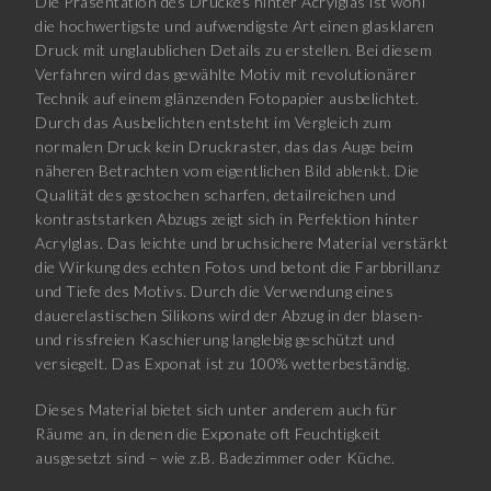
Die Präsentation des Druckes hinter Acrylglas ist wohl
die hochwertigste und aufwendigste Art einen glasklaren
Druck mit unglaublichen Details zu erstellen. Bei diesem
Verfahren wird das gewählte Motiv mit revolutionärer
Technik auf einem glänzenden Fotopapier ausbelichtet.
Durch das Ausbelichten entsteht im Vergleich zum
normalen Druck kein Druckraster, das das Auge beim
näheren Betrachten vom eigentlichen Bild ablenkt. Die
Qualität des gestochen scharfen, detailreichen und
kontraststarken Abzugs zeigt sich in Perfektion hinter
Acrylglas. Das leichte und bruchsichere Material verstärkt
die Wirkung des echten Fotos und betont die Farbbrillanz
und Tiefe des Motivs. Durch die Verwendung eines
dauerelastischen Silikons wird der Abzug in der blasen-
und rissfreien Kaschierung langlebig geschützt und
versiegelt. Das Exponat ist zu 100% wetterbeständig.
Dieses Material bietet sich unter anderem auch für
Räume an, in denen die Exponate oft Feuchtigkeit
ausgesetzt sind – wie z.B. Badezimmer oder Küche.