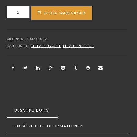
FS_22_01940
IN DEN WARENKORB
Menge
ARTIKELNUMMER:
N. V.
KATEGORIEN:
FINEART DRUCKE
,
PFLANZEN | PILZE
BESCHREIBUNG
ZUSÄTZLICHE INFORMATIONEN