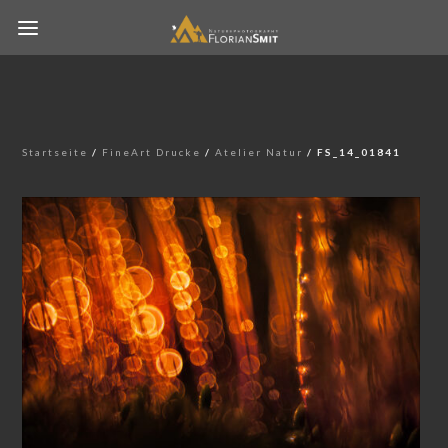
Startseite
/
FineArt Drucke
/
Atelier Natur
/ FS_14_01841