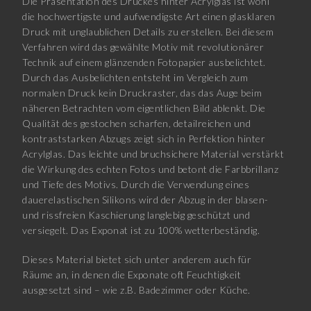
Die Präsentation des Druckes hinter Acrylglas ist wohl
die hochwertigste und aufwendigste Art einen glasklaren
Druck mit unglaublichen Details zu erstellen. Bei diesem
Verfahren wird das gewählte Motiv mit revolutionärer
Technik auf einem glänzenden Fotopapier ausbelichtet.
Durch das Ausbelichten entsteht im Vergleich zum
normalen Druck kein Druckraster, das das Auge beim
näheren Betrachten vom eigentlichen Bild ablenkt. Die
Qualität des gestochen scharfen, detailreichen und
kontraststarken Abzugs zeigt sich in Perfektion hinter
Acrylglas. Das leichte und bruchsichere Material verstärkt
die Wirkung des echten Fotos und betont die Farbbrillanz
und Tiefe des Motivs. Durch die Verwendung eines
dauerelastischen Silikons wird der Abzug in der blasen-
und rissfreien Kaschierung langlebig geschützt und
versiegelt. Das Exponat ist zu 100% wetterbeständig.
Dieses Material bietet sich unter anderem auch für
Räume an, in denen die Exponate oft Feuchtigkeit
ausgesetzt sind – wie z.B. Badezimmer oder Küche.