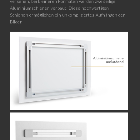
versehen, bei kleineren Formaten werden zweiteilige
Aluminiumschienen verbaut. Diese hochwertigen
Schienen ermöglichen ein unkompliziertes Aufhängen der
Bilder.