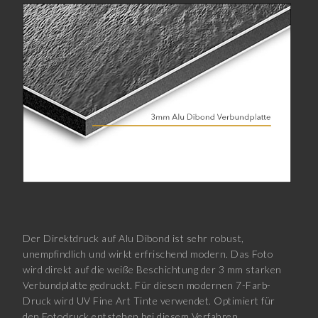
Der Direktdruck auf Alu Dibond ist sehr robust,
unempfindlich und wirkt erfrischend modern. Das Foto
wird direkt auf die weiße Beschichtung der 3 mm starken
Verbundplatte gedruckt. Für diesen modernen 7-Farb-
Druck wird UV Fine Art Tinte verwendet. Optimiert für
den Fotodruck entstehen bei diesem Verfahren