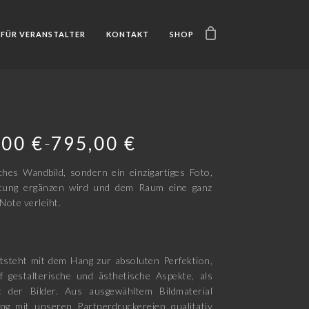
FÜR VERANSTALTER
KONTAKT
SHOP
,00
€
795,00
€
–
ches Wandbild, sondern ein einzigartiges Foto,
htung ergänzen wird und dem Raum eine ganz
Note verleiht.
tsteht mit dem Hang zur absoluten Perfektion,
f gestalterische und ästhetische Aspekte, als
t der Bilder. Aus ausgewähltem Bildmaterial
ng mit unseren Partnerdruckereien qualitativ