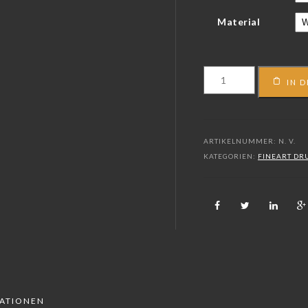
Material
FS_14_06160
IN 
Menge
ARTIKELNUMMER:
N. V.
KATEGORIEN:
FINEART DR
MATIONEN