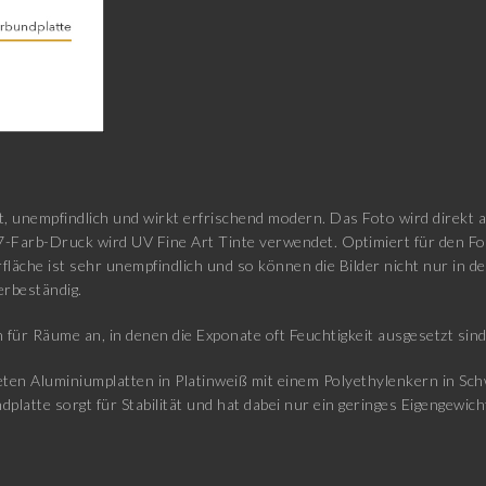
t, unempfindlich und wirkt erfrischend modern. Das Foto wird direkt 
7-Farb-Druck wird UV Fine Art Tinte verwendet. Optimiert für den F
fläche ist sehr unempfindlich und so können die Bilder nicht nur in
erbeständig.
 für Räume an, in denen die Exponate oft Feuchtigkeit ausgesetzt sin
en Aluminiumplatten in Platinweiß mit einem Polyethylenkern in Schwa
atte sorgt für Stabilität und hat dabei nur ein geringes Eigengewicht