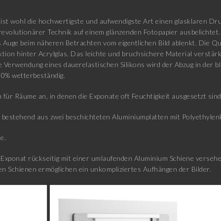
ist wohl die hochwertigste und aufwendigste Art einen glasklaren Druc
revolutionärer Technik auf einem glänzenden Fotopapier ausbelichtet.
Auge beim näheren Betrachten vom eigentlichen Bild ablenkt. Die Qua
ktion hinter Acrylglas. Das leichte und bruchsichere Material verstä
ie Verwendung eines dauerelastischen Silikons wird der Abzug in der b
00% wetterbeständig.
 für Räume an, in denen die Exponate oft Feuchtigkeit ausgesetzt sin
estehend aus zwei beschichteten Aluminiumplatten mit Polyethylenk
e.
xponat rückseitig mit einer umlaufenden Aluminium Schiene versehen
n Schienen ermöglichen ein unkompliziertes Aufhängen der Bilder.