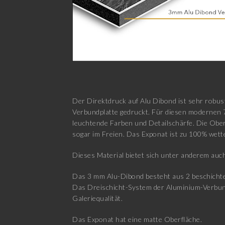
Der Direktdruck auf Alu Dibond ist sehr robus
Verbundplatte gedruckt. Für diesen modernen 
leuchtende Farben und Detailschärfe. Die Ober
sogar im Freien. Das Exponat ist zu 100% wett
Dieses Material bietet sich unter anderem auch
Das 3 mm Alu-Dibond besteht aus 2 beschichtet
Das Dreischicht-System der Aluminium-Verbundpl
Galeriequalität.
Das Exponat hat eine matte Oberfläche.