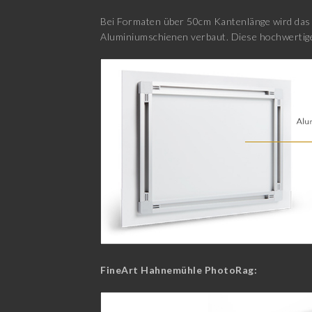
Bei Formaten über 50cm Kantenlänge wird das E
Aluminiumschienen verbaut. Diese hochwertige
FineArt Hahnemühle PhotoRag: