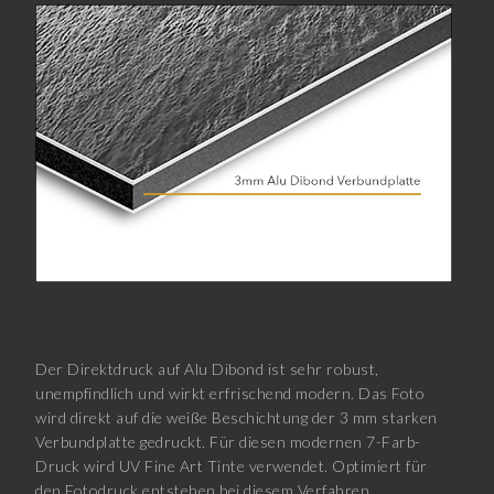
Der Direktdruck auf Alu Dibond ist sehr robust,
unempfindlich und wirkt erfrischend modern. Das Foto
wird direkt auf die weiße Beschichtung der 3 mm starken
Verbundplatte gedruckt. Für diesen modernen 7-Farb-
Druck wird UV Fine Art Tinte verwendet. Optimiert für
den Fotodruck entstehen bei diesem Verfahren