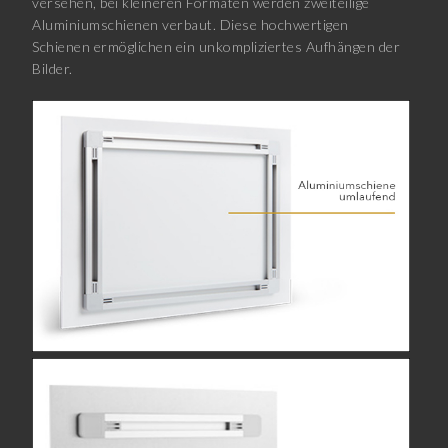
versehen, bei kleineren Formaten werden zweiteilige
Aluminiumschienen verbaut. Diese hochwertigen
Schienen ermöglichen ein unkompliziertes Aufhängen der
Bilder.