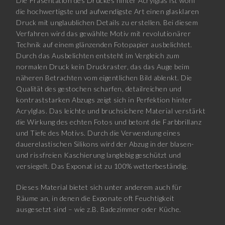
Die Präsentation des Druckes hinter Acrylglas ist wohl
die hochwertigste und aufwendigste Art einen glasklaren
Druck mit unglaublichen Details zu erstellen. Bei diesem
Verfahren wird das gewählte Motiv mit revolutionärer
Technik auf einem glänzenden Fotopapier ausbelichtet.
Durch das Ausbelichten entsteht im Vergleich zum
normalen Druck kein Druckraster, das das Auge beim
näheren Betrachten vom eigentlichen Bild ablenkt. Die
Qualität des gestochen scharfen, detailreichen und
kontraststarken Abzugs zeigt sich in Perfektion hinter
Acrylglas. Das leichte und bruchsichere Material verstärkt
die Wirkung des echten Fotos und betont die Farbbrillanz
und Tiefe des Motivs. Durch die Verwendung eines
dauerelastischen Silikons wird der Abzug in der blasen-
und rissfreien Kaschierung langlebig geschützt und
versiegelt. Das Exponat ist zu 100% wetterbeständig.
Dieses Material bietet sich unter anderem auch für
Räume an, in denen die Exponate oft Feuchtigkeit
ausgesetzt sind – wie z.B. Badezimmer oder Küche.