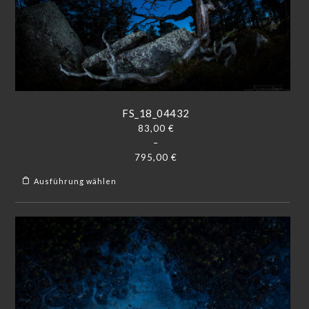
FS_18_04432
83,00
€
–
795,00
€
Ausführung wählen