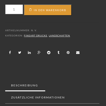
FS_14_07165
IN DEN WARENKORB
Menge
ARTIKELNUMMER:
N. V.
KATEGORIEN:
FINEART DRUCKE
,
LANDSCHAFTEN
BESCHREIBUNG
ZUSÄTZLICHE INFORMATIONEN