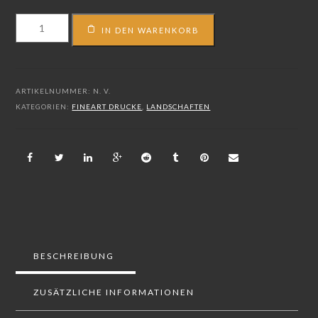
FS_14_07242
IN DEN WARENKORB
Menge
ARTIKELNUMMER:
N. V.
KATEGORIEN:
FINEART DRUCKE
,
LANDSCHAFTEN
BESCHREIBUNG
ZUSÄTZLICHE INFORMATIONEN