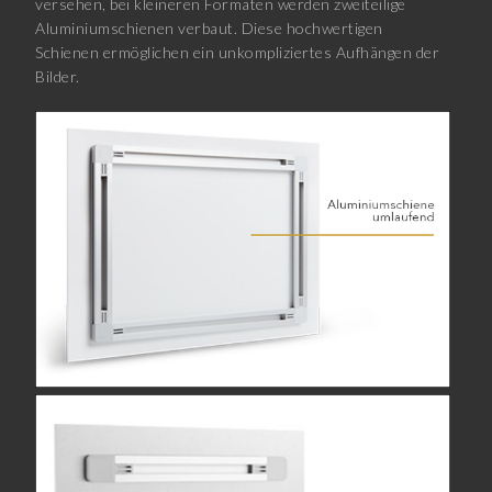
versehen, bei kleineren Formaten werden zweiteilige
Aluminiumschienen verbaut. Diese hochwertigen
Schienen ermöglichen ein unkompliziertes Aufhängen der
Bilder.