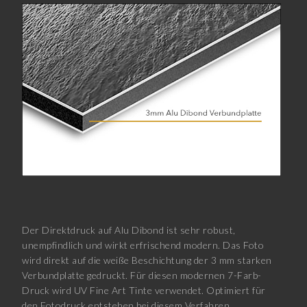
Der Direktdruck auf Alu Dibond ist sehr robust,
unempfindlich und wirkt erfrischend modern. Das Foto
wird direkt auf die weiße Beschichtung der 3 mm starken
Verbundplatte gedruckt. Für diesen modernen 7-Farb-
Druck wird UV Fine Art Tinte verwendet. Optimiert für
den Fotodruck entstehen bei diesem Verfahren