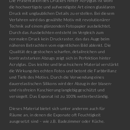
Die Präsentation des Druckes hinter Acrylglas ist wohl
die hochwertigste und aufwendigste Art einen glasklaren
Druck mit unglaublichen Details zu erstellen. Bei diesem
Verfahren wird das gewählte Motiv mit revolutionärer
Technik auf einem glänzenden Fotopapier ausbelichtet.
Durch das Ausbelichten entsteht im Vergleich zum
normalen Druck kein Druckraster, das das Auge beim
näheren Betrachten vom eigentlichen Bild ablenkt. Die
Qualität des gestochen scharfen, detailreichen und
kontraststarken Abzugs zeigt sich in Perfektion hinter
Acrylglas. Das leichte und bruchsichere Material verstärkt
die Wirkung des echten Fotos und betont die Farbbrillanz
und Tiefe des Motivs. Durch die Verwendung eines
dauerelastischen Silikons wird der Abzug in der blasen-
und rissfreien Kaschierung langlebig geschützt und
versiegelt. Das Exponat ist zu 100% wetterbeständig.
Dieses Material bietet sich unter anderem auch für
Räume an, in denen die Exponate oft Feuchtigkeit
ausgesetzt sind – wie z.B. Badezimmer oder Küche.