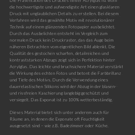
Die Präsentation des Druckes hinter Acrylglas ist wohl
die hochwertigste und aufwendigste Art einen glasklaren
Druck mit unglaublichen Details zu erstellen. Bei diesem
Verfahren wird das gewählte Motiv mit revolutionärer
Technik auf einem glänzenden Fotopapier ausbelichtet.
Durch das Ausbelichten entsteht im Vergleich zum
normalen Druck kein Druckraster, das das Auge beim
näheren Betrachten vom eigentlichen Bild ablenkt. Die
Qualität des gestochen scharfen, detailreichen und
kontraststarken Abzugs zeigt sich in Perfektion hinter
Acrylglas. Das leichte und bruchsichere Material verstärkt
die Wirkung des echten Fotos und betont die Farbbrillanz
und Tiefe des Motivs. Durch die Verwendung eines
dauerelastischen Silikons wird der Abzug in der blasen-
und rissfreien Kaschierung langlebig geschützt und
versiegelt. Das Exponat ist zu 100% wetterbeständig.
Dieses Material bietet sich unter anderem auch für
Räume an, in denen die Exponate oft Feuchtigkeit
ausgesetzt sind – wie z.B. Badezimmer oder Küche.