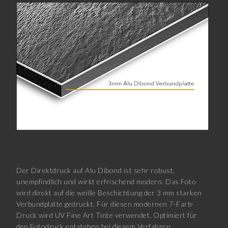
Der Direktdruck auf Alu Dibond ist sehr robust,
unempfindlich und wirkt erfrischend modern. Das Foto
wird direkt auf die weiße Beschichtung der 3 mm starken
Verbundplatte gedruckt. Für diesen modernen 7-Farb-
Druck wird UV Fine Art Tinte verwendet. Optimiert für
den Fotodruck entstehen bei diesem Verfahren