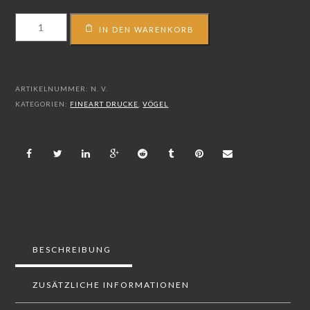
FS_15_00960
IN DEN WARENKORB
Menge
ARTIKELNUMMER:
N. V.
KATEGORIEN:
FINEART DRUCKE
,
VÖGEL
BESCHREIBUNG
ZUSÄTZLICHE INFORMATIONEN