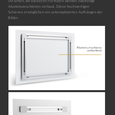
versehen, bei kleineren Formaten werden zweiteilige
Aluminiumschienen verbaut. Diese hochwertigen
Schienen ermöglichen ein unkompliziertes Aufhängen der
Bilder.