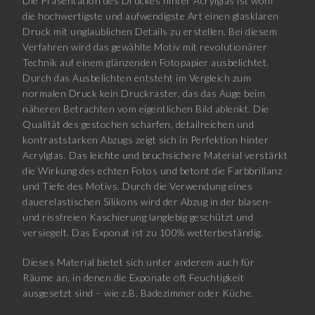
Die Präsentation des Druckes hinter Acrylglas ist wohl
die hochwertigste und aufwendigste Art einen glasklaren
Druck mit unglaublichen Details zu erstellen. Bei diesem
Verfahren wird das gewählte Motiv mit revolutionärer
Technik auf einem glänzenden Fotopapier ausbelichtet.
Durch das Ausbelichten entsteht im Vergleich zum
normalen Druck kein Druckraster, das das Auge beim
näheren Betrachten vom eigentlichen Bild ablenkt. Die
Qualität des gestochen scharfen, detailreichen und
kontraststarken Abzugs zeigt sich in Perfektion hinter
Acrylglas. Das leichte und bruchsichere Material verstärkt
die Wirkung des echten Fotos und betont die Farbbrillanz
und Tiefe des Motivs. Durch die Verwendung eines
dauerelastischen Silikons wird der Abzug in der blasen-
und rissfreien Kaschierung langlebig geschützt und
versiegelt. Das Exponat ist zu 100% wetterbeständig.
Dieses Material bietet sich unter anderem auch für
Räume an, in denen die Exponate oft Feuchtigkeit
ausgesetzt sind – wie z.B. Badezimmer oder Küche.