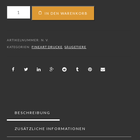
FS_15_02463
IN DEN WARENKORB
Menge
ARTIKELNUMMER:
N. V.
KATEGORIEN:
FINEART DRUCKE
,
SÄUGETIERE
BESCHREIBUNG
ZUSÄTZLICHE INFORMATIONEN