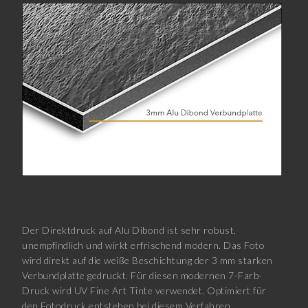
Der Direktdruck auf Alu Dibond ist sehr robust,
unempfindlich und wirkt erfrischend modern. Das Foto
wird direkt auf die weiße Beschichtung der 3 mm starken
Verbundplatte gedruckt. Für diesen modernen 7-Farb-
Druck wird UV Fine Art Tinte verwendet. Optimiert für
den Fotodruck entstehen bei diesem Verfahren