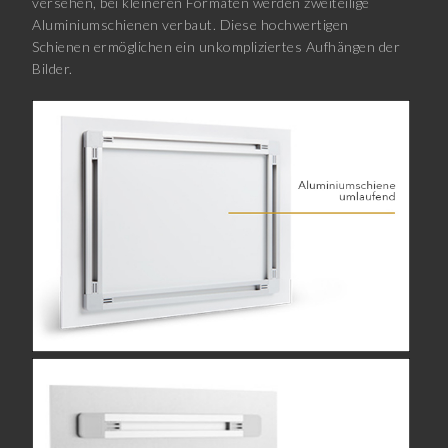
versehen, bei kleineren Formaten werden zweiteilige
Aluminiumschienen verbaut. Diese hochwertigen
Schienen ermöglichen ein unkompliziertes Aufhängen der
Bilder.