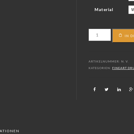
Material
FS_19_01233
IN 
Menge
ARTIKELNUMMER:
N. V.
KATEGORIEN:
FINEART DR
MATIONEN