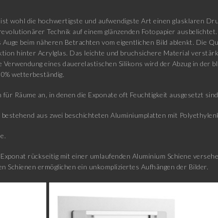
ist wohl die hochwertigste und aufwendigste Art einen glasklaren Druc
revolutionärer Technik auf einem glänzenden Fotopapier ausbelichtet.
Auge beim näheren Betrachten vom eigentlichen Bild ablenkt. Die Qua
ktion hinter Acrylglas. Das leichte und bruchsichere Material verstä
ie Verwendung eines dauerelastischen Silikons wird der Abzug in der b
00% wetterbeständig.
 für Räume an, in denen die Exponate oft Feuchtigkeit ausgesetzt sin
estehend aus zwei beschichteten Aluminiumplatten mit Polyethylenk
e.
xponat rückseitig mit einer umlaufenden Aluminium Schiene versehen
n Schienen ermöglichen ein unkompliziertes Aufhängen der Bilder.