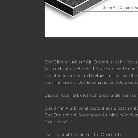
Der Direktdruck auf Alu Dibond ist sehr robus
Verbundplatte gedruckt. Für diesen modernen 
leuchtende Farben und Detailschärfe. Die Ober
sogar im Freien. Das Exponat ist zu 100% wett
Dieses Material bietet sich unter anderem auch
Das 3 mm Alu-Dibond besteht aus 2 beschichtet
Das Dreischicht-System der Aluminium-Verbundpl
Galeriequalität.
Das Exponat hat eine matte Oberfläche.