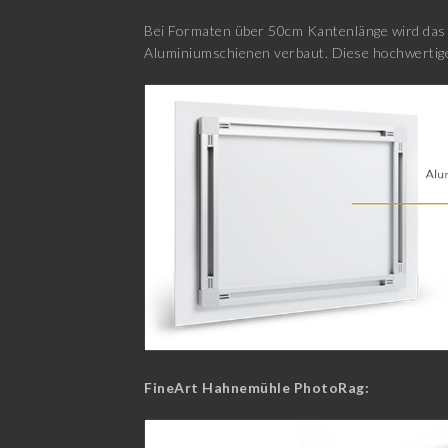
Bei Formaten über 50cm Kantenlänge wird das E
Aluminiumschienen verbaut. Diese hochwertige
FineArt Hahnemühle PhotoRag: