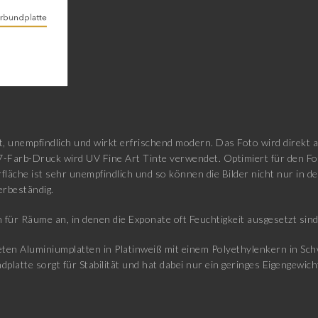
t, unempfindlich und wirkt erfrischend modern. Das Foto wird direkt 
7-Farb-Druck wird UV Fine Art Tinte verwendet. Optimiert für den F
fläche ist sehr unempfindlich und so können die Bilder nicht nur in
erbeständig.
 für Räume an, in denen die Exponate oft Feuchtigkeit ausgesetzt sin
en Aluminiumplatten in Platinweiß mit einem Polyethylenkern in Schwa
atte sorgt für Stabilität und hat dabei nur ein geringes Eigengewicht