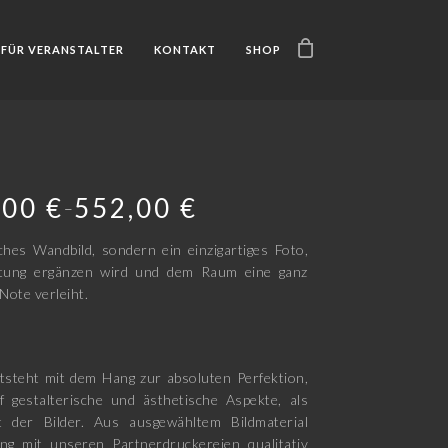
FÜR VERANSTALTER
KONTAKT
SHOP
,00
€
552,00
€
–
ches Wandbild, sondern ein einzigartiges Foto,
htung ergänzen wird und dem Raum eine ganz
Note verleiht.
tsteht mit dem Hang zur absoluten Perfektion,
f gestalterische und ästhetische Aspekte, als
t der Bilder. Aus ausgewähltem Bildmaterial
ng mit unseren Partnerdruckereien qualitativ