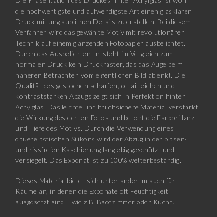
Die Präsentation des Druckes hinter Acrylglas ist wohl
die hochwertigste und aufwendigste Art einen glasklaren
Druck mit unglaublichen Details zu erstellen. Bei diesem
Verfahren wird das gewählte Motiv mit revolutionärer
Technik auf einem glänzenden Fotopapier ausbelichtet.
Durch das Ausbelichten entsteht im Vergleich zum
normalen Druck kein Druckraster, das das Auge beim
näheren Betrachten vom eigentlichen Bild ablenkt. Die
Qualität des gestochen scharfen, detailreichen und
kontraststarken Abzugs zeigt sich in Perfektion hinter
Acrylglas. Das leichte und bruchsichere Material verstärkt
die Wirkung des echten Fotos und betont die Farbbrillanz
und Tiefe des Motivs. Durch die Verwendung eines
dauerelastischen Silikons wird der Abzug in der blasen-
und rissfreien Kaschierung langlebig geschützt und
versiegelt. Das Exponat ist zu 100% wetterbeständig.
Dieses Material bietet sich unter anderem auch für
Räume an, in denen die Exponate oft Feuchtigkeit
ausgesetzt sind – wie z.B. Badezimmer oder Küche.