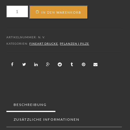
FS_22_00293
IN DEN WARENKORB
Menge
ARTIKELNUMMER:
N. V.
KATEGORIEN:
FINEART DRUCKE
,
PFLANZEN | PILZE
BESCHREIBUNG
ZUSÄTZLICHE INFORMATIONEN