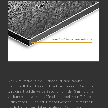
Der Direktdruck auf Alu Dibond ist sehr robust,
unempfindlich und wirkt erfrischend modern. Das Foto
wird direkt auf die weiße Beschichtung der 3 mm starken
Verbundplatte gedruckt. Für diesen modernen 7-Farb-
Druck wird UV Fine Art Tinte verwendet. Optimiert für
den Fotodruck entstehen bei diesem Verfahren