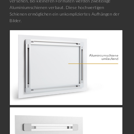
versehen, bei kleineren Formaten werden zweiteilige
Aluminiumschienen verbaut. Diese hochwertigen
Schienen ermöglichen ein unkompliziertes Aufhängen der
Bilder.