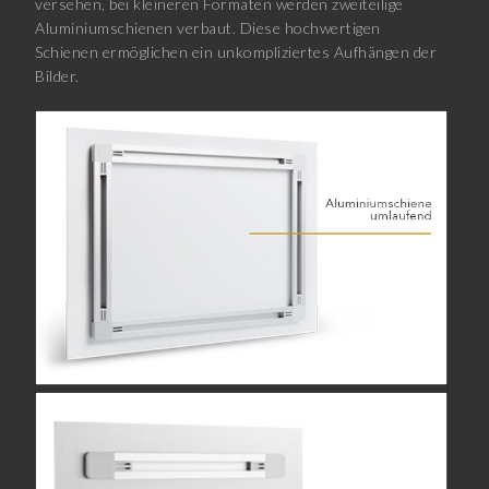
versehen, bei kleineren Formaten werden zweiteilige
Aluminiumschienen verbaut. Diese hochwertigen
Schienen ermöglichen ein unkompliziertes Aufhängen der
Bilder.