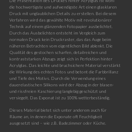
Die Präsentation des Druckes hinter Acrylglas ist wohl
die hochwertigste und aufwendigste Art einen glasklaren
Druck mit unglaublichen Details zu erstellen. Bei diesem
Verfahren wird das gewählte Motiv mit revolutionärer
Technik auf einem glänzenden Fotopapier ausbelichtet.
Durch das Ausbelichten entsteht im Vergleich zum
normalen Druck kein Druckraster, das das Auge beim
näheren Betrachten vom eigentlichen Bild ablenkt. Die
Qualität des gestochen scharfen, detailreichen und
kontraststarken Abzugs zeigt sich in Perfektion hinter
Acrylglas. Das leichte und bruchsichere Material verstärkt
die Wirkung des echten Fotos und betont die Farbbrillanz
und Tiefe des Motivs. Durch die Verwendung eines
dauerelastischen Silikons wird der Abzug in der blasen-
und rissfreien Kaschierung langlebig geschützt und
versiegelt. Das Exponat ist zu 100% wetterbeständig.
Dieses Material bietet sich unter anderem auch für
Räume an, in denen die Exponate oft Feuchtigkeit
ausgesetzt sind – wie z.B. Badezimmer oder Küche.