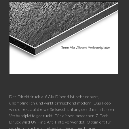
Der Direktdruck auf Alu Dibond ist sehr robust,
unempfindlich und wirkt erfrischend modern. Das Foto
wird direkt auf die weiße Beschichtung der 3 mm starken
Verbundplatte gedruckt. Für diesen modernen 7-Farb-
Druck wird UV Fine Art Tinte verwendet. Optimiert für
den Fotodruck entstehen bei diesem Verfahren