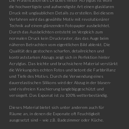
Die Präsentation des Druckes hinter Acrylglas ist wohl
die hochwertigste und aufwendigste Art einen glasklaren
Druck mit unglaublichen Details zu erstellen. Bei diesem
Verfahren wird das gewählte Motiv mit revolutionärer
Technik auf einem glänzenden Fotopapier ausbelichtet.
Durch das Ausbelichten entsteht im Vergleich zum
normalen Druck kein Druckraster, das das Auge beim
näheren Betrachten vom eigentlichen Bild ablenkt. Die
Qualität des gestochen scharfen, detailreichen und
kontraststarken Abzugs zeigt sich in Perfektion hinter
Acrylglas. Das leichte und bruchsichere Material verstärkt
die Wirkung des echten Fotos und betont die Farbbrillanz
und Tiefe des Motivs. Durch die Verwendung eines
dauerelastischen Silikons wird der Abzug in der blasen-
und rissfreien Kaschierung langlebig geschützt und
versiegelt. Das Exponat ist zu 100% wetterbeständig.
Dieses Material bietet sich unter anderem auch für
Räume an, in denen die Exponate oft Feuchtigkeit
ausgesetzt sind – wie z.B. Badezimmer oder Küche.