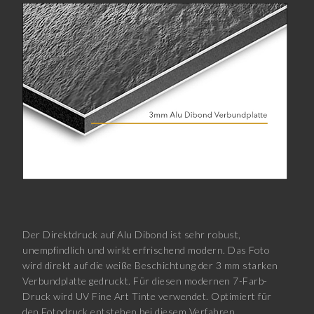
Der Direktdruck auf Alu Dibond ist sehr robust,
unempfindlich und wirkt erfrischend modern. Das Foto
wird direkt auf die weiße Beschichtung der 3 mm starken
Verbundplatte gedruckt. Für diesen modernen 7-Farb-
Druck wird UV Fine Art Tinte verwendet. Optimiert für
den Fotodruck entstehen bei diesem Verfahren