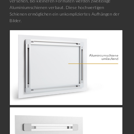
versehen, bei kleineren Formaten werden zweiteilige
Aluminiumschienen verbaut. Diese hochwertigen
Schienen ermöglichen ein unkompliziertes Aufhängen der
Bilder.