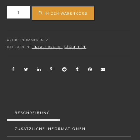
FS_14_06605
IN DEN WARENKORB
Menge
ARTIKELNUMMER:
N. V.
KATEGORIEN:
FINEART DRUCKE
,
SÄUGETIERE
BESCHREIBUNG
ZUSÄTZLICHE INFORMATIONEN